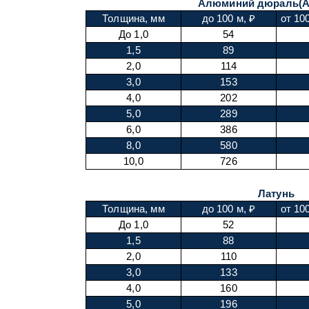
Алюминий дюраль(А
Толщина, мм
до 100 м, ₽
от 10
До 1,0
54
1,5
89
2,0
114
3,0
153
4,0
202
5,0
289
6,0
386
8,0
580
10,0
726
Латунь
Толщина, мм
до 100 м, ₽
от 10
До 1,0
52
1,5
88
2,0
110
3,0
133
4,0
160
5,0
196