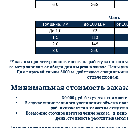
6,0
268
Медь
Толщина, мм
до 100 м, ₽
от 10
До 1,0
72
1,5
110
2,0
149
3,0
250
*Указаны ориентировочные цены на работу за погонный
за метр зависит от общей длины реза в заказе. Цены ук
Для тиражей свыше 3000 м. действуют специальны
отделе продаж.
Минимальная стоимость заказа
30 000 руб. без учета стоимост
В случае значительного увеличения объема пос
руб. включается в качестве скидки 
Возможно срочное изготовление заказа - в ден
день, стоимость рассчитывается
Технологические возможности нашего предприятия п