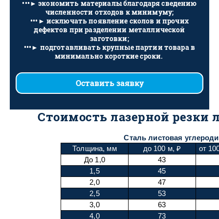
•••​​​​​​​► экономить материалы благодаря сведению
численности отходов к минимуму;
•••​​​​​​​► исключать появление сколов и прочих
дефектов при разделении металлической
заготовки;
•••​​​​​​​► подготавливать крупные партии товара в
минимально короткие сроки.
Оставить заявку
Стоимость лазерной резки л
Сталь листовая углеродис
Толщина, мм
до 100 м, ₽
от 10
До 1,0
43
1,5
45
2,0
47
2,5
53
3,0
63
4,0
73