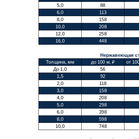
5,0
88
6,0
113
8,0
158
10,0
208
12,0
258
16,0
448
Нержавеющая с
Толщина, мм
до 100 м, ₽
от 10
До 1,0
56
1,5
92
2,0
118
3,0
158
4,0
208
5,0
298
6,0
398
8,0
598
10,0
748